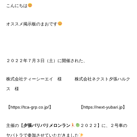
こんにちは
オススメ掲示板のまおです
２０２２年７月３日（土）に開催された、
株式会社ティーシーエイ 様 株式会社ネクスト夕張ハルク
ス 様
【
https://tca-grp.co.jp/
】 【
https://next-yubari.jp
】
主催の【
夕張バリバリメロンラン
２０２２
】に、２号車の
ヤバトラで参加させていただきました