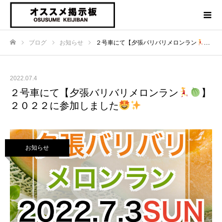
ブログ
お知らせ
２号車にて【夕張バリバリメロンラン
】
ホーム
2022.07.4
２号車にて【夕張バリバリメロンラン
】
２０２２に参加しました
お知らせ