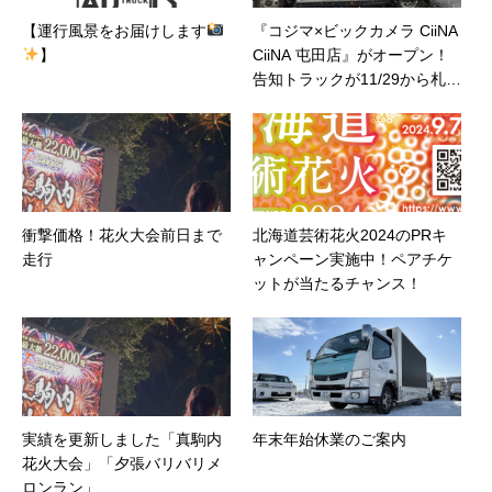
【運行風景をお届けします
『コジマ×ビックカメラ CiiNA
】
CiiNA 屯田店』がオープン！
告知トラックが11/29から札幌
市内を走行
衝撃価格！花火大会前日まで
北海道芸術花火2024のPRキ
走行
ャンペーン実施中！ペアチケ
ットが当たるチャンス！
実績を更新しました「真駒内
年末年始休業のご案内
花火大会」「夕張バリバリメ
ロンラン」