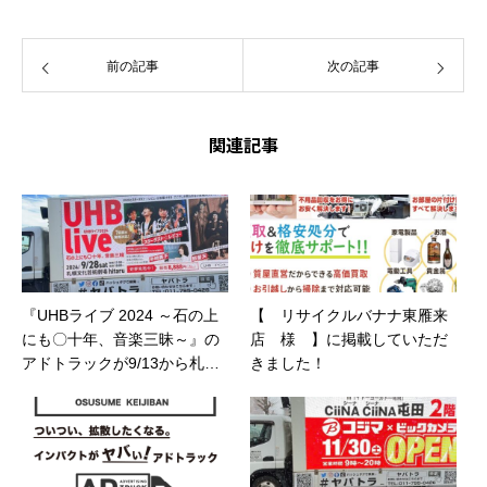
前の記事
次の記事
関連記事
『UHBライブ 2024 ～石の上
【 リサイクルバナナ東雁来
にも〇十年、音楽三昧～』の
店 様 】に掲載していただ
アドトラックが9/13から札幌
きました！
市中央区を走行