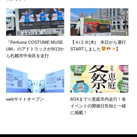
『Perfume COSTUME MUSE
【４/２８(木) 本日から運行
UM』のアドトラックが9/13か
STARTしました
】
ら札幌市中央区を走行
webサイトオープン
8/24まで☆恵庭市内走行！各
イベントの開催日告知と一緒
に掲載！