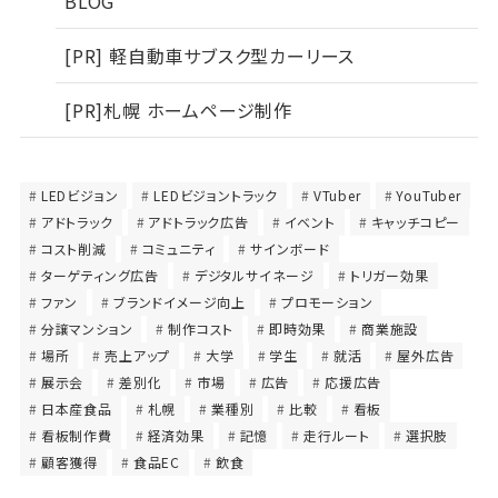
BLOG
[PR] 軽自動車サブスク型カーリース
[PR]札幌 ホームページ制作
LEDビジョン
LEDビジョントラック
VTuber
YouTuber
アドトラック
アドトラック広告
イベント
キャッチコピー
コスト削減
コミュニティ
サインボード
ターゲティング広告
デジタルサイネージ
トリガー効果
ファン
ブランドイメージ向上
プロモーション
分譲マンション
制作コスト
即時効果
商業施設
場所
売上アップ
大学
学生
就活
屋外広告
展示会
差別化
市場
広告
応援広告
日本産食品
札幌
業種別
比較
看板
看板制作費
経済効果
記憶
走行ルート
選択肢
顧客獲得
食品EC
飲食