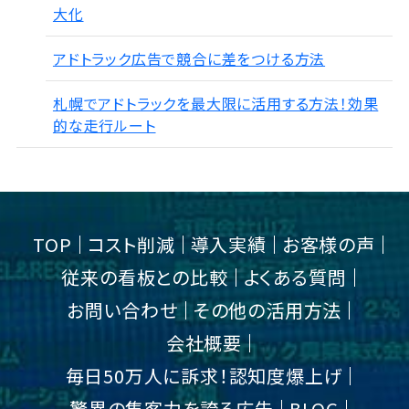
大化
アドトラック広告で競合に差をつける方法
札幌でアドトラックを最大限に活用する方法！効果
的な走行ルート
TOP
コスト削減
導入実績
お客様の声
従来の看板との比較
よくある質問
お問い合わせ
その他の活用方法
会社概要
毎日50万人に訴求！認知度爆上げ
驚異の集客力を誇る広告
BLOG