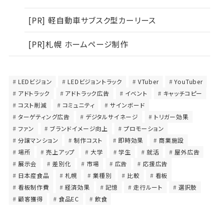
[PR] 軽自動車サブスク型カーリース
[PR]札幌 ホームページ制作
LEDビジョン
LEDビジョントラック
VTuber
YouTuber
アドトラック
アドトラック広告
イベント
キャッチコピー
コスト削減
コミュニティ
サインボード
ターゲティング広告
デジタルサイネージ
トリガー効果
ファン
ブランドイメージ向上
プロモーション
分譲マンション
制作コスト
即時効果
商業施設
場所
売上アップ
大学
学生
就活
屋外広告
展示会
差別化
市場
広告
応援広告
日本産食品
札幌
業種別
比較
看板
看板制作費
経済効果
記憶
走行ルート
選択肢
顧客獲得
食品EC
飲食