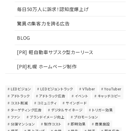
毎日50万人に訴求！認知度爆上げ
驚異の集客力を誇る広告
BLOG
[PR] 軽自動車サブスク型カーリース
[PR]札幌 ホームページ制作
LEDビジョン
LEDビジョントラック
VTuber
YouTuber
アドトラック
アドトラック広告
イベント
キャッチコピー
コスト削減
コミュニティ
サインボード
ターゲティング広告
デジタルサイネージ
トリガー効果
ファン
ブランドイメージ向上
プロモーション
分譲マンション
制作コスト
即時効果
商業施設
場所
売上アップ
大学
学生
就活
屋外広告