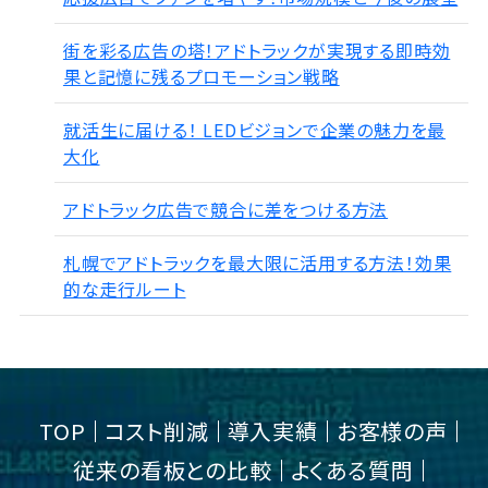
街を彩る広告の塔！アドトラックが実現する即時効
果と記憶に残るプロモーション戦略
就活生に届ける！ LEDビジョンで企業の魅力を最
大化
アドトラック広告で競合に差をつける方法
札幌でアドトラックを最大限に活用する方法！効果
的な走行ルート
TOP
コスト削減
導入実績
お客様の声
従来の看板との比較
よくある質問