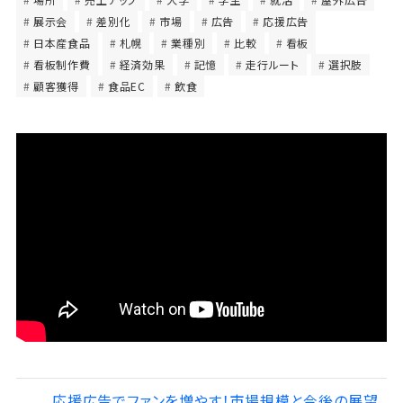
展示会
差別化
市場
広告
応援広告
日本産食品
札幌
業種別
比較
看板
看板制作費
経済効果
記憶
走行ルート
選択肢
顧客獲得
食品EC
飲食
応援広告でファンを増やす！市場規模と今後の展望