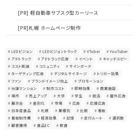
[PR] 軽自動車サブスク型カーリース
[PR]札幌 ホームページ制作
LEDビジョン
LEDビジョントラック
VTuber
YouTuber
アドトラック
アドトラック広告
イベント
キャッチコピー
コスト削減
コミュニティ
サインボード
ターゲティング広告
デジタルサイネージ
トリガー効果
ファン
ブランドイメージ向上
プロモーション
分譲マンション
制作コスト
即時効果
商業施設
場所
売上アップ
大学
学生
就活
屋外広告
展示会
差別化
市場
広告
応援広告
日本産食品
札幌
業種別
比較
看板
看板制作費
経済効果
記憶
走行ルート
選択肢
顧客獲得
食品EC
飲食