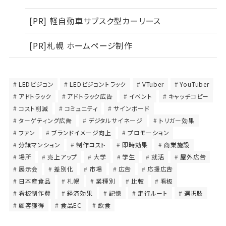
[PR] 軽自動車サブスク型カーリース
[PR]札幌 ホームページ制作
LEDビジョン
LEDビジョントラック
VTuber
YouTuber
アドトラック
アドトラック広告
イベント
キャッチコピー
コスト削減
コミュニティ
サインボード
ターゲティング広告
デジタルサイネージ
トリガー効果
ファン
ブランドイメージ向上
プロモーション
分譲マンション
制作コスト
即時効果
商業施設
場所
売上アップ
大学
学生
就活
屋外広告
展示会
差別化
市場
広告
応援広告
日本産食品
札幌
業種別
比較
看板
看板制作費
経済効果
記憶
走行ルート
選択肢
顧客獲得
食品EC
飲食