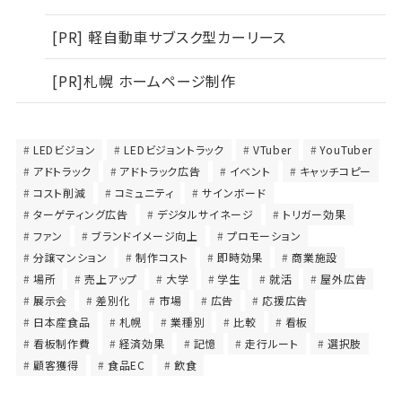
[PR] 軽自動車サブスク型カーリース
[PR]札幌 ホームページ制作
LEDビジョン
LEDビジョントラック
VTuber
YouTuber
アドトラック
アドトラック広告
イベント
キャッチコピー
コスト削減
コミュニティ
サインボード
ターゲティング広告
デジタルサイネージ
トリガー効果
ファン
ブランドイメージ向上
プロモーション
分譲マンション
制作コスト
即時効果
商業施設
場所
売上アップ
大学
学生
就活
屋外広告
展示会
差別化
市場
広告
応援広告
日本産食品
札幌
業種別
比較
看板
看板制作費
経済効果
記憶
走行ルート
選択肢
顧客獲得
食品EC
飲食