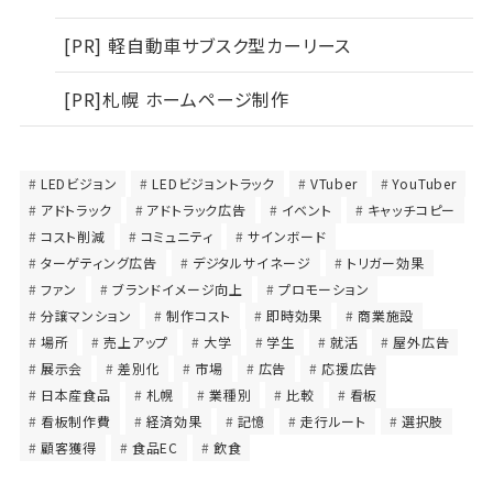
[PR] 軽自動車サブスク型カーリース
[PR]札幌 ホームページ制作
LEDビジョン
LEDビジョントラック
VTuber
YouTuber
アドトラック
アドトラック広告
イベント
キャッチコピー
コスト削減
コミュニティ
サインボード
ターゲティング広告
デジタルサイネージ
トリガー効果
ファン
ブランドイメージ向上
プロモーション
分譲マンション
制作コスト
即時効果
商業施設
場所
売上アップ
大学
学生
就活
屋外広告
展示会
差別化
市場
広告
応援広告
日本産食品
札幌
業種別
比較
看板
看板制作費
経済効果
記憶
走行ルート
選択肢
顧客獲得
食品EC
飲食