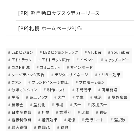
[PR] 軽自動車サブスク型カーリース
[PR]札幌 ホームページ制作
LEDビジョン
LEDビジョントラック
VTuber
YouTuber
アドトラック
アドトラック広告
イベント
キャッチコピー
コスト削減
コミュニティ
サインボード
ターゲティング広告
デジタルサイネージ
トリガー効果
ファン
ブランドイメージ向上
プロモーション
分譲マンション
制作コスト
即時効果
商業施設
場所
売上アップ
大学
学生
就活
屋外広告
展示会
差別化
市場
広告
応援広告
日本産食品
札幌
業種別
比較
看板
看板制作費
経済効果
記憶
走行ルート
選択肢
顧客獲得
食品EC
飲食