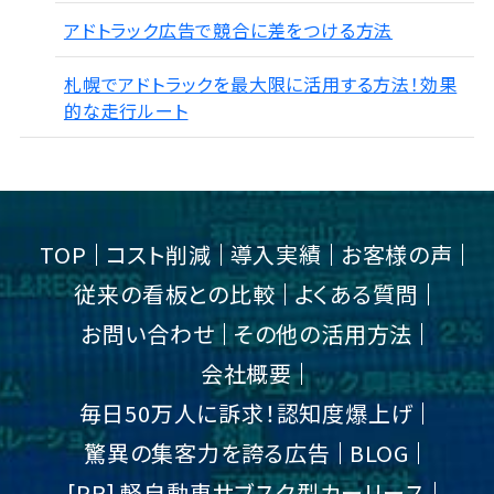
アドトラック広告で競合に差をつける方法
札幌でアドトラックを最大限に活用する方法！効果
的な走行ルート
TOP
コスト削減
導入実績
お客様の声
従来の看板との比較
よくある質問
お問い合わせ
その他の活用方法
会社概要
毎日50万人に訴求！認知度爆上げ
驚異の集客力を誇る広告
BLOG
[PR] 軽自動車サブスク型カーリース