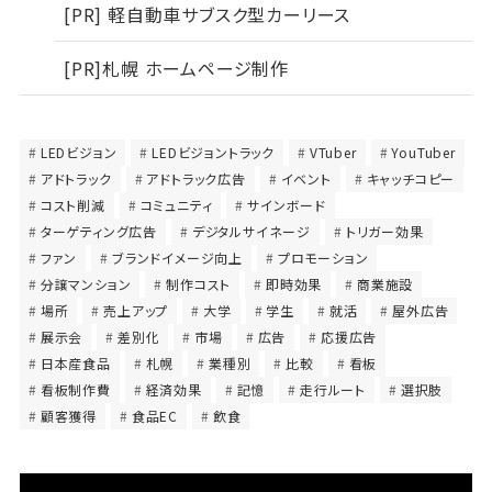
[PR] 軽自動車サブスク型カーリース
[PR]札幌 ホームページ制作
LEDビジョン
LEDビジョントラック
VTuber
YouTuber
アドトラック
アドトラック広告
イベント
キャッチコピー
コスト削減
コミュニティ
サインボード
ターゲティング広告
デジタルサイネージ
トリガー効果
ファン
ブランドイメージ向上
プロモーション
分譲マンション
制作コスト
即時効果
商業施設
場所
売上アップ
大学
学生
就活
屋外広告
展示会
差別化
市場
広告
応援広告
日本産食品
札幌
業種別
比較
看板
看板制作費
経済効果
記憶
走行ルート
選択肢
顧客獲得
食品EC
飲食