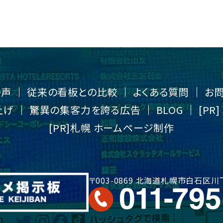
の声
従来の看板との比較
よくある質問
お
上げ
驚異の集客力を誇る広告
BLOG
[P
[PR]札幌 ホームページ制作
〒003-0869 北海道札幌市白石区川下