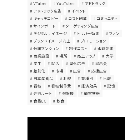
VTuber
YouTuber
アドトラック
アドトラック広告
イベント
キャッチコピー
コスト削減
コミュニティ
サインボード
ターゲティング広告
デジタルサイネージ
トリガー効果
ファン
ブランドイメージ向上
プロモーション
分譲マンション
制作コスト
即時効果
商業施設
場所
売上アップ
大学
学生
就活
屋外広告
展示会
差別化
市場
広告
応援広告
日本産食品
札幌
業種別
比較
看板
看板制作費
経済効果
記憶
走行ルート
選択肢
顧客獲得
食品EC
飲食