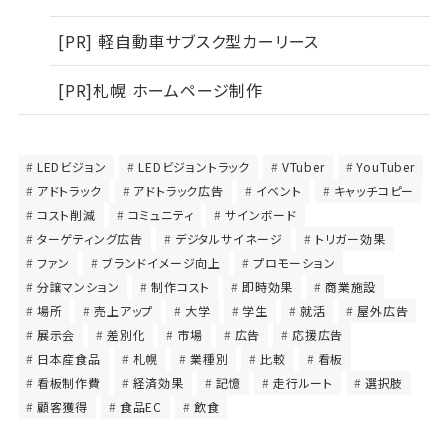
[PR] 軽自動車サブスク型カーリース
[PR]札幌 ホームページ制作
LEDビジョン
LEDビジョントラック
VTuber
YouTuber
アドトラック
アドトラック広告
イベント
キャッチコピー
コスト削減
コミュニティ
サインボード
ターゲティング広告
デジタルサイネージ
トリガー効果
ファン
ブランドイメージ向上
プロモーション
分譲マンション
制作コスト
即時効果
商業施設
場所
売上アップ
大学
学生
就活
屋外広告
展示会
差別化
市場
広告
応援広告
日本産食品
札幌
業種別
比較
看板
看板制作費
経済効果
記憶
走行ルート
選択肢
顧客獲得
食品EC
飲食